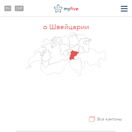
RU
CHF
ТРАНСФЕРЫ
о Швейцарии
О НАС
Все кантоны