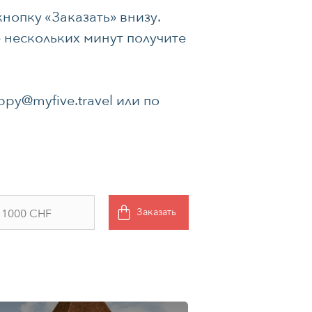
нопку «Заказать» внизу.
 нескольких минут получите
ppy@myfive.travel
или по
Заказать
1000 CHF