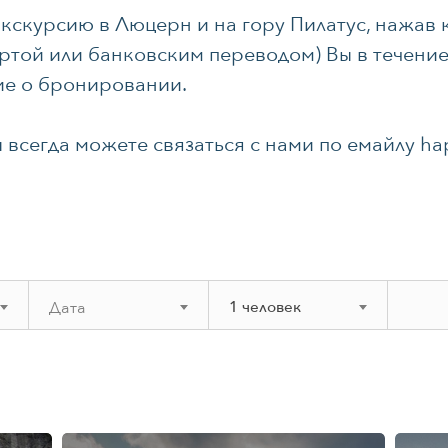
скурсию в Люцерн и на гору Пилатус, нажав к
ртой или банковским переводом) Вы в течение
ие о бронировании.
 всегда можете связаться c нами по емайлу
ha
1 человек
августа
2026
пн
вт
ср
чт
пт
сб
вс
27
28
29
30
31
1
2
3
4
5
6
7
8
9