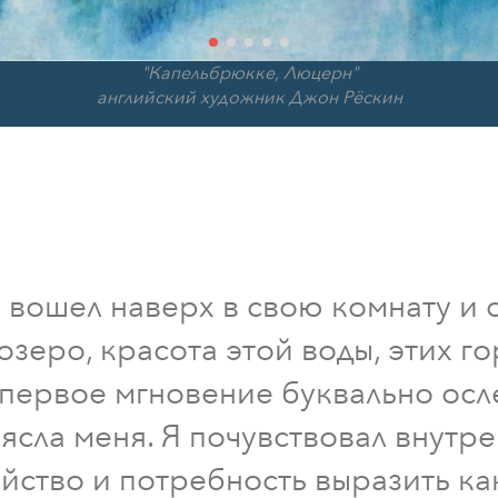
"Капельбрюкке, Люцерн"
английский художник Джон Рёскин
я вошел наверх в свою комнату и 
озеро, красота этой воды, этих го
 первое мгновение буквально осл
ясла меня. Я почувствовал внутр
йство и потребность выразить ка