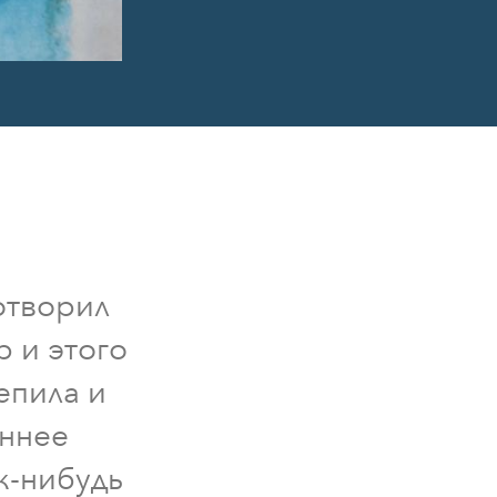
отворил
р и этого
епила и
еннее
к-нибудь