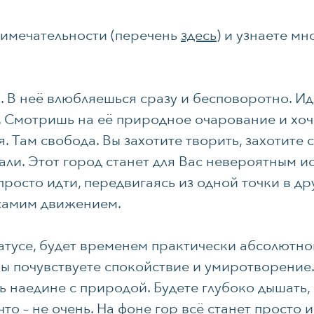
римечательности (перечень
здесь
)
и узнаете мн
 В неё влюбляешься сразу и бесповоротно. Ид
ь. Смотришь на её природное очарование и хоч
. Там свобода. Вы захотите творить, захотите 
ли. Этот город станет для Вас невероятным и
просто идти, передвигаясь из одной точки в др
самим движением.
тусе, будет временем практически абсолютног
 Вы почувствуете спокойствие и умиротворение
ь наедине с природой. Будете глубоко дышать,
что – не очень. На фоне гор всё станет просто 