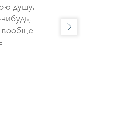
ою душу.
-нибудь,
, вообще
ь