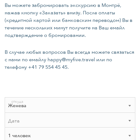
Вы можете забронировать экскурсию в Монтрё,
нажав кнопку «Заказать» внизу. После оплаты
(кредитной картой или банковским переводом) Вы в
течение нескольких минут получите на Ваш емайл
подтверждение о бронировании.
В случае любых вопросов Вы всегда можете связаться
c нами по емайлу
happy@myfive.travel
или по
телефону
+41 79 554 45 45.
откуда
Женева
августа
2026
1 человек
пн
вт
ср
чт
пт
сб
вс