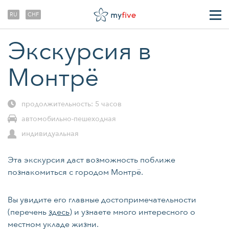
RU
CHF
ТРАНСФЕРЫ
Экскурсия в
О НАС
Монтрё
продолжительность: 5 часов
автомобильно-пешеходная
индивидуальная
Эта экскурсия даст возможность поближе
познакомиться с городом Монтрё.
Вы увидите его главные достопримечательности
(перечень
здесь
)
и узнаете много интересного о
местном укладе жизни.