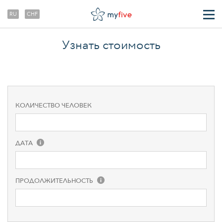
RU
CHF
ТРАНСФЕРЫ
Узнать стоимость
О НАС
КОЛИЧЕСТВО ЧЕЛОВЕК
ДАТА
августа
2026
ПРОДОЛЖИТЕЛЬНОСТЬ
пн
вт
ср
чт
пт
сб
вс
27
28
29
30
31
1
2
3
4
5
6
7
8
9